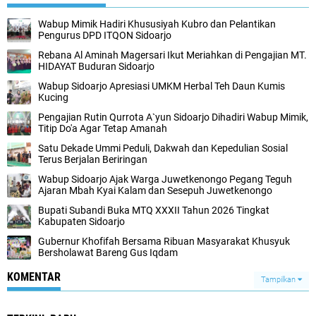
Wabup Mimik Hadiri Khususiyah Kubro dan Pelantikan
Pengurus DPD ITQON Sidoarjo
Rebana Al Aminah Magersari Ikut Meriahkan di Pengajian MT.
HIDAYAT Buduran Sidoarjo
Wabup Sidoarjo Apresiasi UMKM Herbal Teh Daun Kumis
Kucing
Pengajian Rutin Qurrota A`yun Sidoarjo Dihadiri Wabup Mimik,
Titip Do'a Agar Tetap Amanah
Satu Dekade Ummi Peduli, Dakwah dan Kepedulian Sosial
Terus Berjalan Beriringan
Wabup Sidoarjo Ajak Warga Juwetkenongo Pegang Teguh
Ajaran Mbah Kyai Kalam dan Sesepuh Juwetkenongo
Bupati Subandi Buka MTQ XXXII Tahun 2026 Tingkat
Kabupaten Sidoarjo
Gubernur Khofifah Bersama Ribuan Masyarakat Khusyuk
Bersholawat Bareng Gus Iqdam
KOMENTAR
Tampilkan