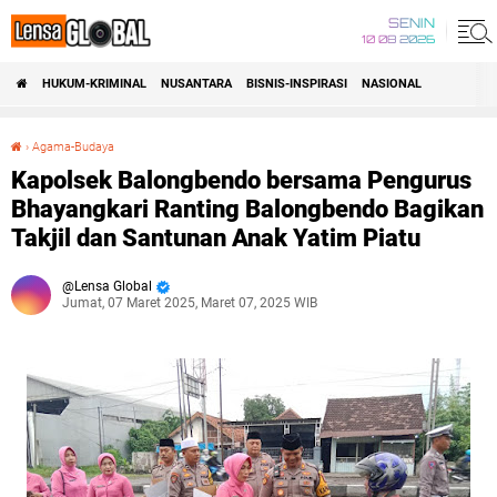
SENIN
10 08 2026
HUKUM-KRIMINAL
NUSANTARA
BISNIS-INSPIRASI
NASIONAL
›
Agama-Budaya
Kapolsek Balongbendo bersama Pengurus Bhayangkari Ranting Balongbendo Bagikan Takjil dan Santunan Anak Yatim Piatu
Kapolsek Balongbendo bersama Pengurus
Bhayangkari Ranting Balongbendo Bagikan
Takjil dan Santunan Anak Yatim Piatu
Lensa Global
Jumat, 07 Maret 2025, Maret 07, 2025 WIB