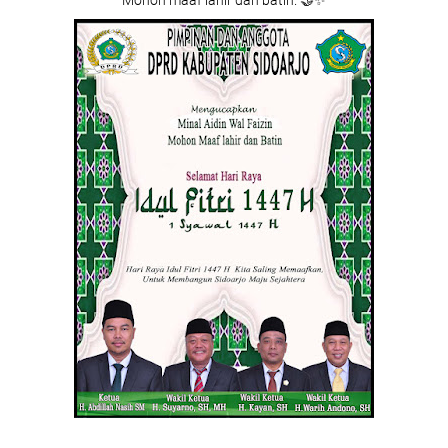
Mohon maaf lahir dan batin. 🤝✨