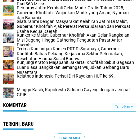
Dari 568 Miliar
Pemprov Jatim Kembali Gelar Mudik Gratis Tahun 2025,
Gubernur Khofifah : Wujudkan Mudik yang Aman, Nyaman
dan Bahagia
Silaturahmi Dengan Masyarakat Kelahiran Jatim Di Malut,
Gubernur Khofifah Ajak Pererat Persaudaraan dan Perkuat
Usaha Kedua Daerah
Kunker ke Malut, Gubernur Khofifah Akan Gelar Rangkaian
Misi Dagang Hingga Gathering Penguatan Pasar Antar
Daerah
Terima Kunjungan Konjen RRT Di Surabaya, Gubernur
Khofifah Bahas Peluang Kerjasama Sektor Peternakan,
Kesehatan Hingga Sosial Budaya
Kunjungi Kraton Majapahit Jakarta, Khofifah Sebut Gagasan
Luar Biasa Bangkitkan Semangat Wujudkan Gerbang Baru
Nusantara
Kelatnas Indonesia Perisai Diri Rayakan HUT ke-69.
Minggu Kasih, Kapolresta Sidoarjo Gayeng dengan Jemaat
GPIB
KOMENTAR
Tampilkan
TERKINI, BARU
LIHAT SEMUA