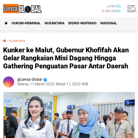
KAMIS
6 08 2026
HUKUM-KRIMINAL
NUSANTARA
BISNIS-INSPIRASI
NASIONAL
›
Nusantara
Kunker ke Malut, Gubernur Khofifah Akan Gelar Rangkaian Misi Dagang Hingga Gathering Penguatan Pasar Antar Daerah
Kunker ke Malut, Gubernur Khofifah Akan
Gelar Rangkaian Misi Dagang Hingga
Gathering Penguatan Pasar Antar Daerah
Lensa Global
Selasa, 11 Maret 2025, Maret 11, 2025 WIB