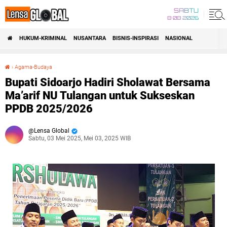
SABTU
8 08 2026
HUKUM-KRIMINAL
NUSANTARA
BISNIS-INSPIRASI
NASIONAL
›
Agama-Budaya
Bupati Sidoarjo Hadiri Sholawat Bersama Ma’arif NU Tulangan untuk Sukseskan PPDB 2025/2026
Bupati Sidoarjo Hadiri Sholawat Bersama
Ma’arif NU Tulangan untuk Sukseskan
PPDB 2025/2026
Lensa Global
Sabtu, 03 Mei 2025, Mei 03, 2025 WIB