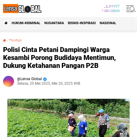
JUM'AT
7 08 2026
HUKUM-KRIMINAL
NUSANTARA
BISNIS-INSPIRASI
NASIONAL
›
TNI-Polri
Polisi Cinta Petani Dampingi Warga Kesambi Porong Budidaya Mentimun, Dukung Ketahanan Pangan P2B
Polisi Cinta Petani Dampingi Warga
Kesambi Porong Budidaya Mentimun,
Dukung Ketahanan Pangan P2B
Lensa Global
Selasa, 20 Mei 2025, Mei 20, 2025 WIB