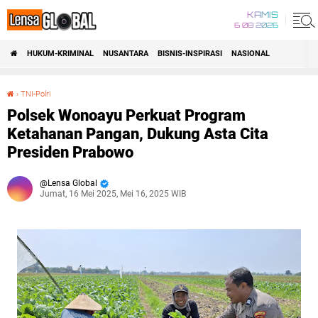
KAMIS
6 08 2026
HUKUM-KRIMINAL
NUSANTARA
BISNIS-INSPIRASI
NASIONAL
›
TNI-Polri
Polsek Wonoayu Perkuat Program Ketahanan Pangan, Dukung Asta Cita Presiden Prabowo
Polsek Wonoayu Perkuat Program
Ketahanan Pangan, Dukung Asta Cita
Presiden Prabowo
Lensa Global
Jumat, 16 Mei 2025, Mei 16, 2025 WIB