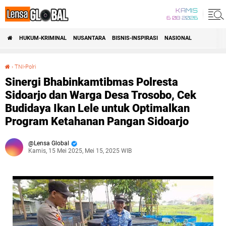
KAMIS
6 08 2026
HUKUM-KRIMINAL
NUSANTARA
BISNIS-INSPIRASI
NASIONAL
›
TNI-Polri
Sinergi Bhabinkamtibmas Polresta Sidoarjo dan Warga Desa Trosobo, Cek Budidaya Ikan Lele untuk Optimalkan Program Ketahanan Pangan Sidoarjo
Sinergi Bhabinkamtibmas Polresta
Sidoarjo dan Warga Desa Trosobo, Cek
Budidaya Ikan Lele untuk Optimalkan
Program Ketahanan Pangan Sidoarjo
Lensa Global
Kamis, 15 Mei 2025, Mei 15, 2025 WIB