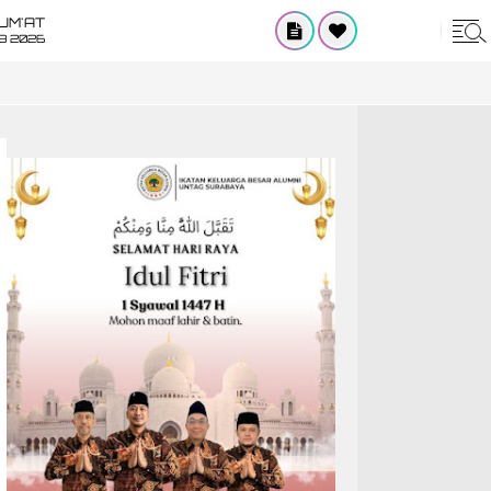
UM'AT
08 2026