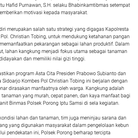
iptu Hafid Purnawan, S.H. selaku Bhabinkamtibmas setempat
 memberikan motivasi kepada masyarakat.
iri merupakan salah satu strategi yang digagas Kapolresta
 Pol. Christian Tobing, untuk mendukung ketahanan pangan
 memanfaatkan pekarangan sebagai lahan produktif. Dalam
ut, lahan kangkung menjadi fokus utama sebagai tanaman
dayakan dan memiliki nilai gizi tinggi.
stikan program Asta Cita Presiden Prabowo Subianto dan
 Sidoarjo Kombes Pol Christian Tobing ini berjalan dengan
enar dirasakan manfaatnya oleh warga. Kangkung adalah
h tanaman yang murah, cepat panen, dan kaya manfaat bagi
Kanit Binmas Polsek Porong Iptu Samsi di sela kegiatan.
kondisi lahan dan tanaman, tim juga meninjau sarana dan
jang yang digunakan masyarakat dalam pengelolaan kebun
ui pendekatan ini, Polsek Porong berharap tercipta