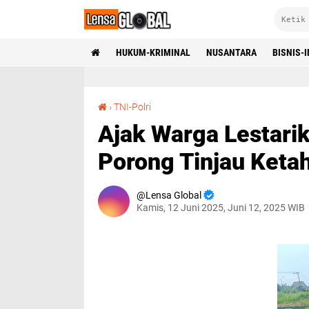
HUKUM-KRIMINAL
NUSANTARA
BISNIS-
Ajak Warga Lestarikan Tanam Kangkung, Polsek Porong Tinjau Ketahanan Pangan Bergizi
›
TNI-Polri
Ajak Warga Lestari
Porong Tinjau Keta
Lensa Global
Kamis, 12 Juni 2025, Juni 12, 2025 WIB