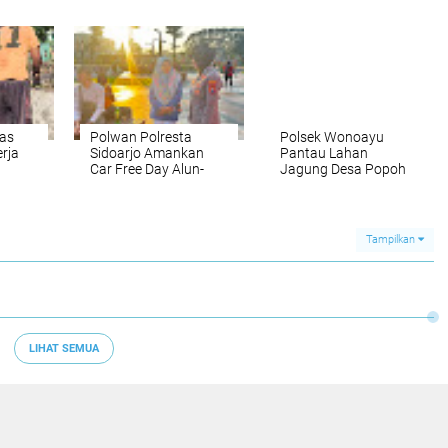
Anev
Balongbendo
Patroli Kamtibmas
Online
as
Polwan Polresta
Polsek Wonoayu
rja
Sidoarjo Amankan
Pantau Lahan
Car Free Day Alun-
Jagung Desa Popoh
an
alun
Dukung Swasembada
sih
Pangan
Tampilkan
LIHAT SEMUA