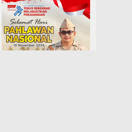
TERPOPULER
Pengajian Rutin Qurrota A`yun