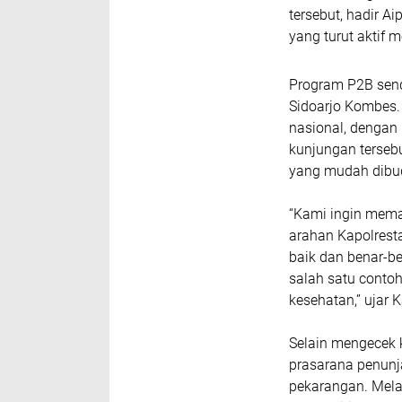
tersebut, hadir A
yang turut aktif
Program P2B send
Sidoarjo Kombes.
nasional, dengan
kunjungan terseb
yang mudah dibudi
“Kami ingin mema
arahan Kapolresta
baik dan benar-b
salah satu conto
kesehatan,” ujar 
Selain mengecek 
prasarana penun
pekarangan. Melal