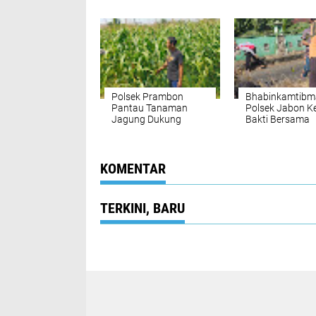
Perpanjangan SIM
Sidoarjo Gelar 
Keliling 24 Jam
Bersama Media 
Selama 17 Hari Non
Piramida
Stop
Polsek Prambon
Bhabinkamtibm
Pantau Tanaman
Polsek Jabon Ke
Jagung Dukung
Bakti Bersama
Program Ketahanan
Warga, Wujudk
Pangan
Lingkungan Ber
dan Kondusif
KOMENTAR
TERKINI, BARU