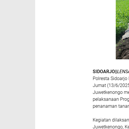
SIDOARJO||
LENS
Polresta Sidoarjo
Jumat (13/6/2025
Juwetkenongo me
pelaksanaan Prog
penanaman tanam
Kegiatan dilaksa
Juwetkenongo, Ke