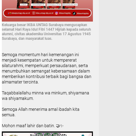
Keluarga besar IKBA UNTAG Surabaya mengucapkan
selamat Hari Raya Idul Fitri 1447 Hijriah kepada seluruh
alumni, civitas akademika Universitas 17 Agustus 1945
Surabaya, dan masyarakat luas.
Semoga momentum hari kemenangan ini
menjadi kesempatan untuk mempererat
silaturahmi, memperkuat persaudaraan, serta
menumbuhkan semangat kebersamaan dalam
memberikan kontribusi terbaik bagi bangsa dan
almamater tercinta.
Taqabbalallahu minna wa minkum, shiyamana
wa shiyamakum.
Semoga Allah menerima amal ibadah kita
semua.
Mohon maaf lahir dan batin. 🤝✨