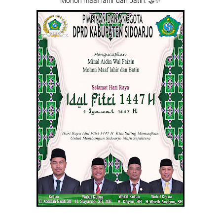
Mohon maaf lahir dan batin. 🤝✨