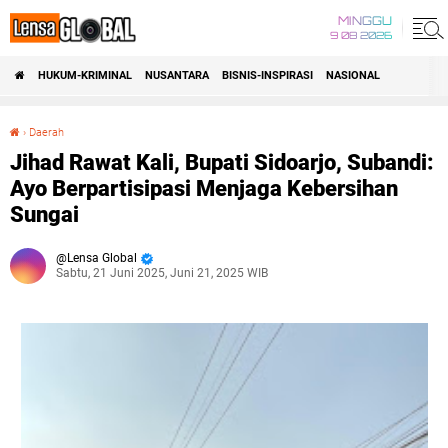
MINGGU
9 08 2026
HUKUM-KRIMINAL
NUSANTARA
BISNIS-INSPIRASI
NASIONAL
›
Daerah
Jihad Rawat Kali, Bupati Sidoarjo, Subandi: Ayo Berpartisipasi Menjaga Kebersihan Sungai
Jihad Rawat Kali, Bupati Sidoarjo, Subandi:
Ayo Berpartisipasi Menjaga Kebersihan
Sungai
Lensa Global
Sabtu, 21 Juni 2025, Juni 21, 2025 WIB