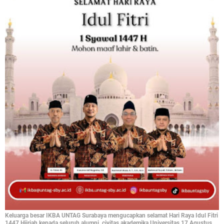
Keluarga besar IKBA UNTAG Surabaya mengucapkan selamat Hari Raya Idul Fitri
1447 Hijriah kepada seluruh alumni, civitas akademika Universitas 17 Agustus