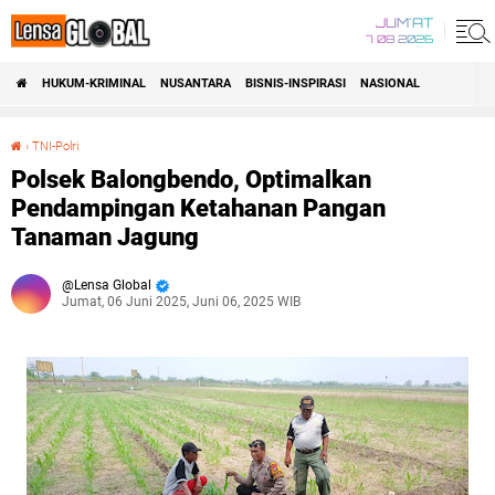
JUM'AT
7 08 2026
HUKUM-KRIMINAL
NUSANTARA
BISNIS-INSPIRASI
NASIONAL
›
TNI-Polri
Polsek Balongbendo, Optimalkan Pendampingan Ketahanan Pangan Tanaman Jagung
Polsek Balongbendo, Optimalkan
Pendampingan Ketahanan Pangan
Tanaman Jagung
Lensa Global
Jumat, 06 Juni 2025, Juni 06, 2025 WIB