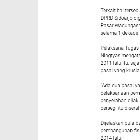
Terkait hal terseb
DPRD Sidoarjo di
Pasar Wadungasri
selama 1 dekade 
Pelaksana Tugas 
Ningtyas mengata
2011 lalu itu, se
pasal yang krusial
​”Ada dua pasal y
pelaksanaan pemba
penyerahan dilak
persegi itu diser
Dijelaskan pula 
pembangunan fisi
2014 lalu.