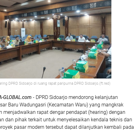
ring DPRD Sidoarjo di ruang rapat paripurna DPRD Sidoarjo.(ft:red)
A-GLOBAL.com
- DPRD Sidoarjo mendorong kelanjutan
ar Baru Wadungasri (Kecamatan Waru) yang mangkrak
n menjadwalkan rapat dengar pendapat (hearing) dengan
n dan pihak terkait untuk menyelesaikan kendala teknis dan
royek pasar modern tersebut dapat dilanjutkan kembali pada