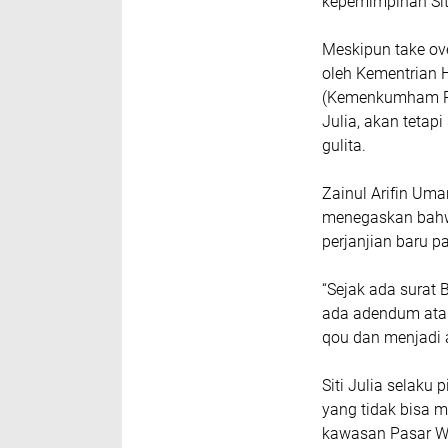
kepemimpinan Siti
Meskipun take ov
oleh Kementrian 
(Kemenkumham RI
Julia, akan teta
gulita.
Zainul Arifin Um
menegaskan bahw
perjanjian baru pa
“Sejak ada surat 
ada adendum atau
qou dan menjadi a
Siti Julia selaku
yang tidak bisa 
kawasan Pasar Wa