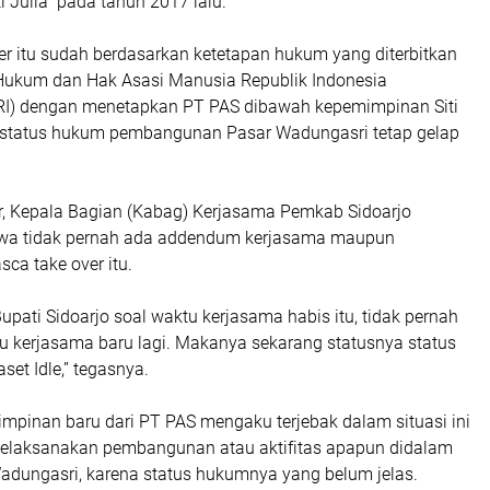
 Julia pada tahun 2017 lalu.
er itu sudah berdasarkan ketetapan hukum yang diterbitkan
Hukum dan Hak Asasi Manusia Republik Indonesia
) dengan menetapkan PT PAS dibawah kepemimpinan Siti
pi status hukum pembangunan Pasar Wadungasri tetap gelap
ar, Kepala Bagian (Kabag) Kerjasama Pemkab Sidoarjo
a tidak pernah ada addendum kerjasama maupun
sca take over itu.
Bupati Sidoarjo soal waktu kerjasama habis itu, tidak pernah
 kerjasama baru lagi. Makanya sekarang statusnya status
set Idle,” tegasnya.
 pimpinan baru dari PT PAS mengaku terjebak dalam situasi ini
melaksanakan pembangunan atau aktifitas apapun didalam
dungasri, karena status hukumnya yang belum jelas.