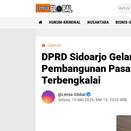
HUKUM-KRIMINAL
NUSANTARA
BISNIS-
DPRD Sidoarjo Gelar Dengar Pendapat Terkait Pembangunan Pasar Wadungasri yang Terbengkalai
›
Daerah
DPRD Sidoarjo Gela
Pembangunan Pasar
Terbengkalai
Lensa Global
Selasa, 19 Mei 2026, Mei 19, 2026 WIB