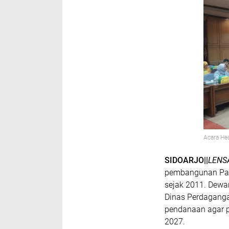
Acara Hea
SIDOARJO||
LENS
pembangunan Pas
sejak 2011. Dewa
Dinas Perdaganga
pendanaan agar p
2027.