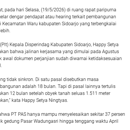
ut, pada hari Selasa, (19/5/2026) di ruang rapat paripurna
gelar dengar pendapat atau hearing terkait pembangunan
 Kecamatan Waru kabupaten Sidoarjo yang terbengkalai
lebih.
(Plt) Kepala Disperindag Kabupaten Sidoarjo, Happy Setya
kan bahwa jalinan kerjasama yang dimulai pada Agustus
jak awal dokumen perjanjian sudah diwarnai ketidaksesuaian
.
ang tidak sinkron. Di satu pasal disebutkan masa
ngunan adalah 18 bulan. Tapi di pasal lainnya tertulis
ukan 12 bulan setelah obyek tanah seluas 1.511 meter
ahkan,” kata Happy Setya Ningtyas.
bahwa PT PAS hanya mampu menyelesaikan sekitar 37 persen
k gedung Pasar Wadungasri hingga tenggang waktu April