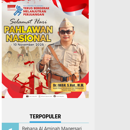
TERPOPULER
Rebana Al Aminah Magersari