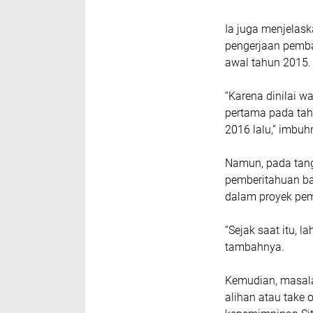
Ia juga menjela
pengerjaan pemb
awal tahun 2015
“Karena dinilai w
pertama pada tah
2016 lalu,” imbu
Namun, pada tang
pemberitahuan b
dalam proyek pem
“Sejak saat itu, 
tambahnya.
Kemudian, masalah
alihan atau take