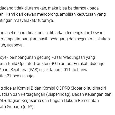
dagang tidak diutamakan, maka bisa berdampak pada
rah. Kami dari dewan mendorong, ambillah keputusan yang
ingan masyarakat,” tuturnya.
n aset negara tidak boleh dibiarkan terbengkalai. Dewan
mempertimbangkan nasib pedagang dan segera melakukan
ruh, ucapnya.
 proyek pembangunan gedung Pasar Wadungasri yang
a Build Operate Transfer (BOT) antara Pemkab Sidoarjo
badi Sejahtera (PAS) sejak tahun 2011 itu hanya
itar 37 persen saja.
g digelar Komisi B dan Komisi C DPRD Sidoarjo itu dihadiri
dustrian dan Perdagangan (Disperindag), Badan Keuangan dan
AD), Bagian Kerjasama dan Bagian Hukum Pemerintah
b) Sidoarjo.(nd/*)