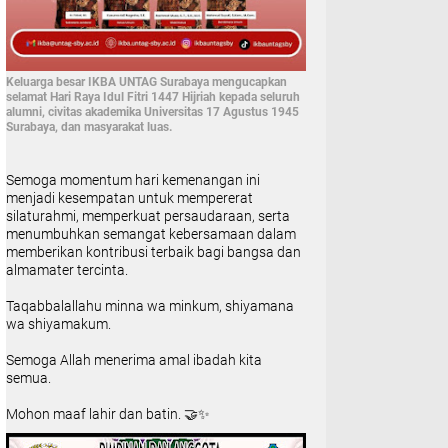
Keluarga besar IKBA UNTAG Surabaya mengucapkan
selamat Hari Raya Idul Fitri 1447 Hijriah kepada seluruh
alumni, civitas akademika Universitas 17 Agustus 1945
Surabaya, dan masyarakat luas.
Semoga momentum hari kemenangan ini
menjadi kesempatan untuk mempererat
silaturahmi, memperkuat persaudaraan, serta
menumbuhkan semangat kebersamaan dalam
memberikan kontribusi terbaik bagi bangsa dan
almamater tercinta.
Taqabbalallahu minna wa minkum, shiyamana
wa shiyamakum.
Semoga Allah menerima amal ibadah kita
semua.
Mohon maaf lahir dan batin. 🤝✨