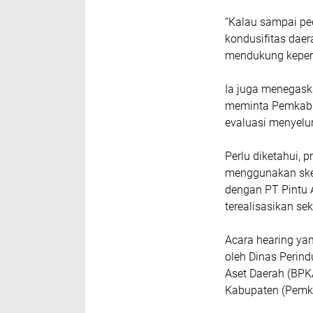
“Kalau sampai pe
kondusifitas dae
mendukung kepent
Ia juga menegaska
meminta Pemkab 
evaluasi menyelu
Perlu diketahui,
menggunakan skem
dengan PT Pintu A
terealisasikan sek
Acara hearing yan
oleh Dinas Perin
Aset Daerah (BPK
Kabupaten (Pemka