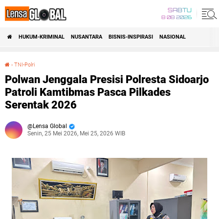
SABTU
8 08 2026
HUKUM-KRIMINAL
NUSANTARA
BISNIS-INSPIRASI
NASIONAL
›
TNI-Polri
Polwan Jenggala Presisi Polresta Sidoarjo Patroli Kamtibmas Pasca Pilkades Serentak 2026
Polwan Jenggala Presisi Polresta Sidoarjo
Patroli Kamtibmas Pasca Pilkades
Serentak 2026
Lensa Global
Senin, 25 Mei 2026, Mei 25, 2026 WIB