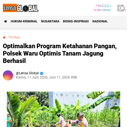
MINGGU
9 08 2026
HUKUM-KRIMINAL
NUSANTARA
BISNIS-INSPIRASI
NASIONAL
›
TNI-Polri
Optimalkan Program Ketahanan Pangan, Polsek Waru Optimis Tanam Jagung Berhasil
Optimalkan Program Ketahanan Pangan,
Polsek Waru Optimis Tanam Jagung
Berhasil
Lensa Global
Kamis, 11 Juni 2026, Juni 11, 2026 WIB