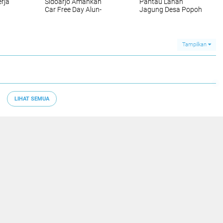
rja
Sidoarjo Amankan
Pantau Lahan
Car Free Day Alun-
Jagung Desa Popoh
an
alun
Dukung Swasembada
sih
Pangan
Tampilkan
LIHAT SEMUA