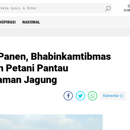
8 0
INSPIRASI
NASIONAL
 Panen, Bhabinkamtibmas
 Petani Pantau
aman Jagung
Komentar (
)