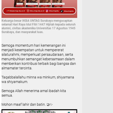
Keluarga besar IKBA UNTAG Surabaya mengucapkan
selamat Hari Raya Idul Fitri 1447 Hijriah kepada seluruh
alumni, civitas akademika Universitas 17 Agustus 1945
Surabaya, dan masyarakat luas.
Semoga momentum hari kemenangan ini
menjadi kesempatan untuk mempererat
silaturahmi, memperkuat persaudaraan, serta
menumbuhkan semangat kebersamaan dalam
memberikan kontribusi terbaik bagi bangsa dan
almamater tercinta.
Taqabbalallahu minna wa minkum, shiyamana
wa shiyamakum.
Semoga Allah menerima amal ibadah kita
semua.
Mohon maaf lahir dan batin. 🤝✨