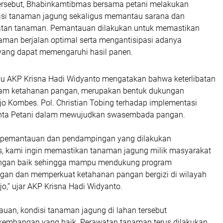
ersebut, Bhabinkamtibmas bersama petani melakukan
isi tanaman jagung sekaligus memantau sarana dan
atan tanaman. Pemantauan dilakukan untuk memastikan
man berjalan optimal serta mengantisipasi adanya
ang dapat memengaruhi hasil panen.
 AKP Krisna Hadi Widyanto mengatakan bahwa keterlibatan
ram ketahanan pangan, merupakan bentuk dukungan
jo Kombes. Pol. Christian Tobing terhadap implementasi
Cinta Petani dalam mewujudkan swasembada pangan.
n pemantauan dan pendampingan yang dilakukan
 kami ingin memastikan tanaman jagung milik masyarakat
ngan baik sehingga mampu mendukung program
an dan memperkuat ketahanan pangan bergizi di wilayah
o,” ujar AKP Krisna Hadi Widyanto.
auan, kondisi tanaman jagung di lahan tersebut
embangan yang baik. Perawatan tanaman terus dilakukan