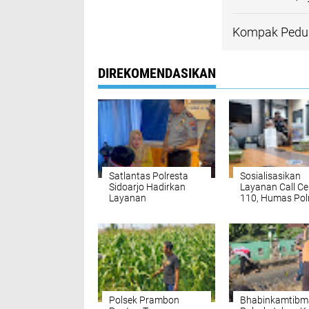
Kompak Peduli
DIREKOMENDASIKAN
Satlantas Polresta
Sosialisasikan
Sidoarjo Hadirkan
Layanan Call Ce
Layanan
110, Humas Pol
Perpanjangan SIM
Sidoarjo Gelar 
Keliling 24 Jam
Bersama Media 
Selama 17 Hari Non
Piramida
Stop
Polsek Prambon
Bhabinkamtibm