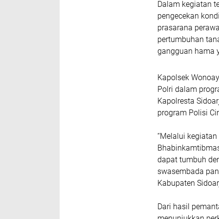
Dalam kegiatan t
pengecekan kond
prasarana peraw
pertumbuhan tana
gangguan hama y
Kapolsek Wonoayu
Polri dalam prog
Kapolresta Sidoar
program Polisi 
“Melalui kegiata
Bhabinkamtibmas,
dapat tumbuh de
swasembada pang
Kabupaten Sidoarj
Dari hasil pemant
menunjukkan perk