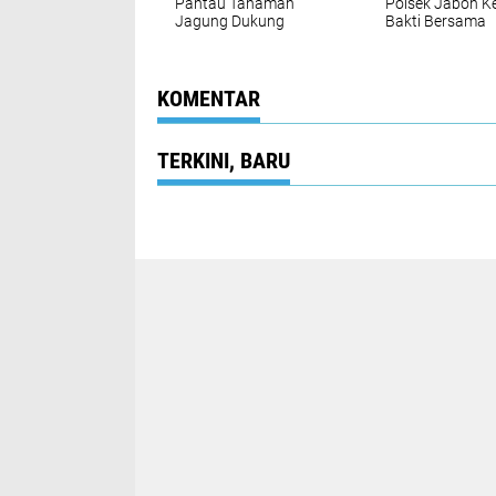
Pantau Tanaman
Polsek Jabon Ke
Jagung Dukung
Bakti Bersama
Program Ketahanan
Warga, Wujudk
Pangan
Lingkungan Ber
dan Kondusif
KOMENTAR
TERKINI, BARU