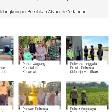
 Lingkungan, Bersihkan Afvoer di Gedangan
Panen Jagung
Polwan Jenggala
nter
Kuartal III di
Presisi Polresta
resta
Kecamatan
Sidoarjo Masifkan
Anev
Balongbendo
Patroli Kamtibmas
Online
as
Polwan Polresta
Polsek Wonoayu