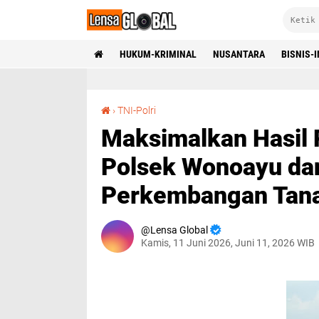
HUKUM-KRIMINAL
NUSANTARA
BISNIS-
Maksimalkan Hasil Panen, Bhabinkamtibmas Polsek Wonoayu dan Petani Pantau Perkembangan Tanaman Jagung
›
TNI-Polri
Maksimalkan Hasil
Polsek Wonoayu dan
Perkembangan Tan
Lensa Global
Kamis, 11 Juni 2026, Juni 11, 2026 WIB