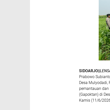
SIDOARJO||
LENS
Prabowo Subiant
Desa Mulyodadi, 
pemantauan dan p
(Gapoktan) di De
Kamis (11/6/2026