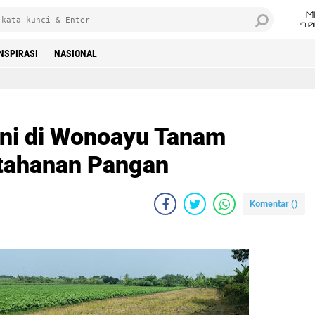
M
9 0
INSPIRASI
NASIONAL
ani di Wonoayu Tanam
tahanan Pangan
Komentar (
)