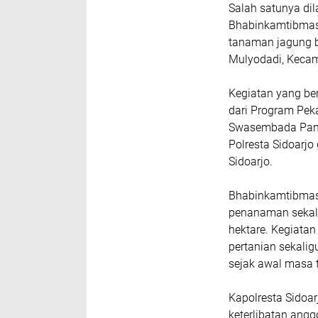
Salah satunya d
Bhabinkamtibmas
tanaman jagung b
Mulyodadi, Keca
Kegiatan yang be
dari Program Pek
Swasembada Panga
Polresta Sidoarj
Sidoarjo.
Bhabinkamtibmas
penanaman sekali
hektare. Kegiata
pertanian sekal
sejak awal masa 
Kapolresta Sidoa
keterlibatan ang