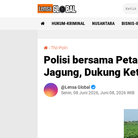
HUKUM-KRIMINAL
NUSANTARA
BISNIS-
Polisi bersama Petani di Wonoayu Tanam Jagung, Dukung Ketahanan Pangan
›
TNI-Polri
Polisi bersama Pet
Jagung, Dukung Ke
Lensa Global
Senin, 08 Juni 2026, Juni 08, 2026 WIB