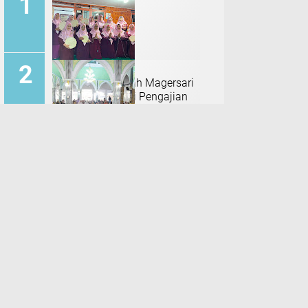
Rebana Al Aminah Magersari
Ikut Meriahkan di Pengajian
MT. HIDAYAT Buduran
Sidoarjo
Pengajian Rutin Qurrota A`yun
Sidoarjo Dihadiri Wabup
Mimik, Titip Do'a Agar Tetap
Amanah
Inilah Hasil Audiensi DPRD
Sidoarjo dengan BPC
PERADIN Sidoarjo, Siap
Perkuat Edukasi Hukum
Capaian Penerimaan Pajak
DJP Jatim II, Per 31 Juli 2026