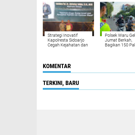
Pangan Nasional
Strategi Inovatif
Polsek Waru Ge
Kapolresta Sidoarjo
Jumat Berkah,
Cegah Kejahatan dan
Bagikan 150 Pa
Keamanan Wilayah
Makanan dan 
Raih Radar Surabaya
Ke Pengguna Ja
Award
KOMENTAR
TERKINI, BARU