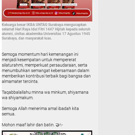
Keluarga besar IKBA UNTAG Surabaya mengucapkan
selamat Hari Raya Idul Fitri 1447 Hijriah kepada seluruh
alumni, civitas akademika Universitas 17 Agustus 1945
Surabaya, dan masyarakat luas.
Semoga momentum hari kemenangan ini
menjadi kesempatan untuk mempererat
silaturahmi, memperkuat persaudaraan, serta
menumbuhkan semangat kebersamaan dalam
memberikan kontribusi terbaik bagi bangsa dan
almamater tercinta.
Taqabbalallahu minna wa minkum, shiyamana
wa shiyamakum.
Semoga Allah menerima amal ibadah kita
semua.
Mohon maaf lahir dan batin. 🤝✨