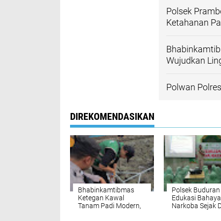
Polsek Pram
Ketahanan P
Bhabinkamtib
Wujudkan Lin
Polwan Polres
DIREKOMENDASIKAN
Bhabinkamtibmas
Polsek Buduran
Ketegan Kawal
Edukasi Bahaya
Tanam Padi Modern,
Narkoba Sejak D
Dukung Ketahanan