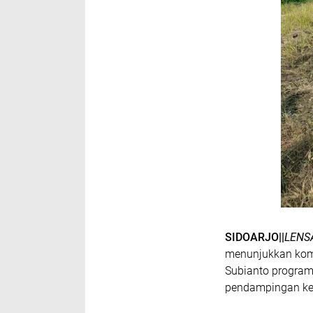
SIDOARJO||
LENS
menunjukkan kom
Subianto program
pendampingan ke