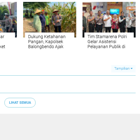
Keamanan
Lingkungan
lar
Dukung Ketahanan
Tim Stamarena Polri
Pangan, Kapolsek
Gelar Asistensi
ket
Balongbendo Ajak
Pelayanan Publik di
Minum
Diskusi Petani
Polresta Sidoarjo
lan
Siapkan Panen
Jagung
Tampilkan
LIHAT SEMUA