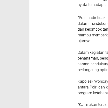
nyata terhadap 
“Polri hadir tida
dalam mendukung
dan kelompok tani
mampu memperkua
ujarnya.
Dalam kegiatan t
penanaman, penge
sarana pendukun
berlangsung opti
Kapolsek Wonoay
antara Polri dan 
program ketahana
“Kami akan terus