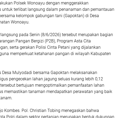
ilakukan Polsek Wonoayu dengan menggerakkan
 untuk terlibat langsung dalam penanaman dan pemantauan
ersama kelompok gabungan tani (Gapoktan) di Desa
matan Wonoayu.
rlangsung pada Senin (8/6/2026) tersebut merupakan bagian
arangan Pangan Bergizi (P2B), Program Asta Cita
n, serta gerakan Polisi Cinta Petani yang dijalankan
o guna memperkuat ketahanan pangan di wilayah Kabupaten
 Desa Mulyodadi bersama Gapoktan melaksanakan
gus pengecekan lahan jagung seluas kurang lebih 0,12
n tersebut bertujuan mengoptimalkan pemanfaatan lahan
igus memastikan tanaman mendapatkan perawatan yang baik
tanam.
rjo Kombes. Pol. Christian Tobing menegaskan bahwa
gota Polri dalam sektor pertanian merupakan bentuk dukungan