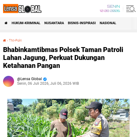
SENIN
10 08 2026
HUKUM-KRIMINAL
NUSANTARA
BISNIS-INSPIRASI
NASIONAL
›
TNI-Polri
Bhabinkamtibmas Polsek Taman Patroli Lahan Jagung, Perkuat Dukungan Ketahanan Pangan
Bhabinkamtibmas Polsek Taman Patroli
Lahan Jagung, Perkuat Dukungan
Ketahanan Pangan
Lensa Global
Senin, 06 Juli 2026, Juli 06, 2026 WIB