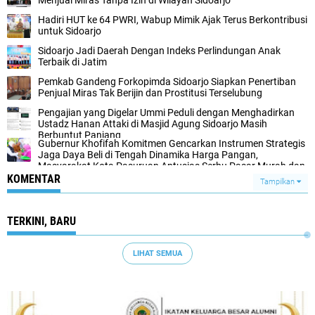
Menjual Miras Tanpa Izin di Wilayah Sidoarjo
Hadiri HUT ke 64 PWRI, Wabup Mimik Ajak Terus Berkontribusi
untuk Sidoarjo
Sidoarjo Jadi Daerah Dengan Indeks Perlindungan Anak
Terbaik di Jatim
Pemkab Gandeng Forkopimda Sidoarjo Siapkan Penertiban
Penjual Miras Tak Berijin dan Prostitusi Terselubung
Pengajian yang Digelar Ummi Peduli dengan Menghadirkan
Ustadz Hanan Attaki di Masjid Agung Sidoarjo Masih
Berbuntut Panjang
Gubernur Khofifah Komitmen Gencarkan Instrumen Strategis
Jaga Daya Beli di Tengah Dinamika Harga Pangan,
Masyarakat Kota Pasuruan Antusias Serbu Pasar Murah dan
Bendera Merah Putih
KOMENTAR
Tampilkan
TERKINI, BARU
LIHAT SEMUA