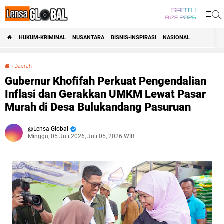
SABTU
8 08 2026
HUKUM-KRIMINAL
NUSANTARA
BISNIS-INSPIRASI
NASIONAL
›
Daerah
Gubernur Khofifah Perkuat Pengendalian Inflasi dan Gerakkan UMKM Lewat Pasar Murah di Desa Bulukandang Pasuruan
Gubernur Khofifah Perkuat Pengendalian
Inflasi dan Gerakkan UMKM Lewat Pasar
Murah di Desa Bulukandang Pasuruan
Lensa Global
Minggu, 05 Juli 2026, Juli 05, 2026 WIB