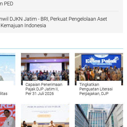
am PED
nwil DJKN Jatim - BRI, Perkuat Pengelolaan Aset
 Kemajuan Indonesia
Capaian Penerimaan
Tingkatkan
Pajak DJP Jatim II,
Penguatan Literasi
litas
Per 31 Juli 2026
Perpajakan, DJP
 Tetap
Tembus Rp16, 08
Jatim I Gelar Kelas
li
triliun
Pajak Wartawan
ham
n