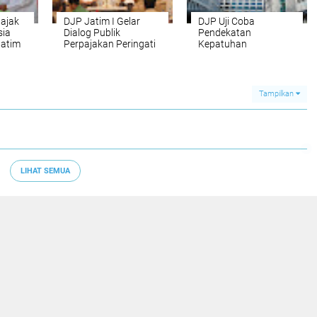
ajak
DJP Jatim I Gelar
DJP Uji Coba
sia
Dialog Publik
Pendekatan
Jatim
Perpajakan Peringati
Kepatuhan
 Pajak
Hari Pajak 2026
Kolaboratif (Co-
Operative
Compliance) Bersama
Pertamina dan BUMN
Tampilkan
Strategis
LIHAT SEMUA