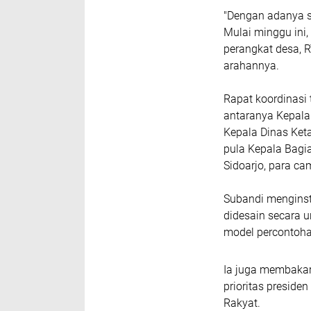
"Dengan adanya si
Mulai minggu ini
perangkat desa, R
arahannya.
Rapat koordinasi t
antaranya Kepala
Kepala Dinas Ket
pula Kepala Bagi
Sidoarjo, para ca
Subandi menginst
didesain secara u
model percontoha
Ia juga membaka
prioritas preside
Rakyat.